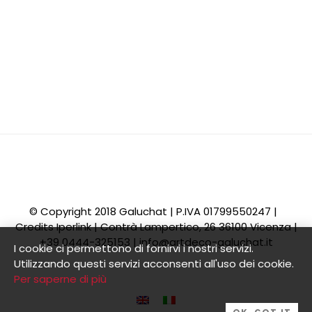
© Copyright 2018 Galuchat | P.IVA 01799550247 |
Credits
Iperlink
| Contrà Lampertico, 26 36100 Vicenza |
+39 0444-325153 |
info@artdeco-galuchat.it
I cookie ci permettono di fornirvi i nostri servizi.
Utilizzando questi servizi acconsenti all'uso dei cookie.
Per saperne di più