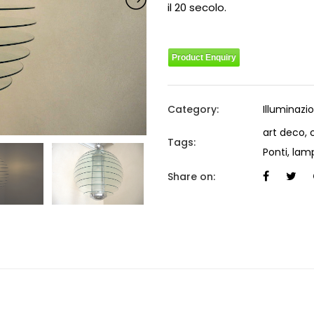
il 20 secolo.
Product Enquiry
Category:
Illuminazi
art deco
,
Tags:
Ponti
,
lam
Share on: