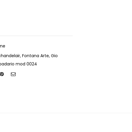
one
chandelair
,
Fontana Arte
,
Gio
padario mod 0024