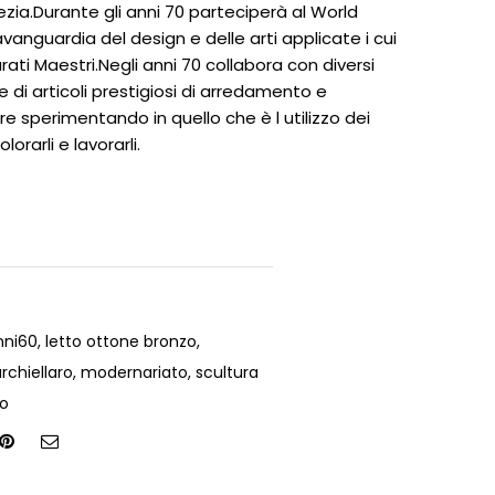
ezia.Durante gli anni 70 parteciperà al World
avanguardia del design e delle arti applicate i cui
rati Maestri.Negli anni 70 collabora con diversi
ie di articoli prestigiosi di arredamento e
sperimentando in quello che è l utilizzo dei
orarli e lavorarli.
nni60
,
letto ottone bronzo
,
rchiellaro
,
modernariato
,
scultura
ro