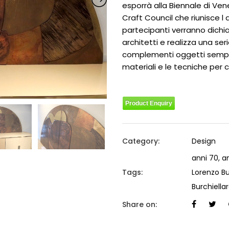
esporrà alla Biennale di Ven
Craft Council che riunisce l 
partecipanti verranno dichia
architetti e realizza una ser
complementi oggetti sempre 
materiali e le tecniche per col
Product Enquiry
Category:
Design
anni 70
,
a
Tags:
Lorenzo Bu
Burchiella
Share on: