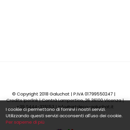
© Copyright 2018 Galuchat | P.IVA 01799550247 |
Credits
Iperlink
| Contrà Lampertico, 26 36100 Vicenza |
+39 0444-325153 |
info@artdeco-galuchat.it
I cookie ci permettono di fornirvi i nostri servizi.
Utilizzando questi servizi acconsenti all'uso dei cookie.
Per saperne di più