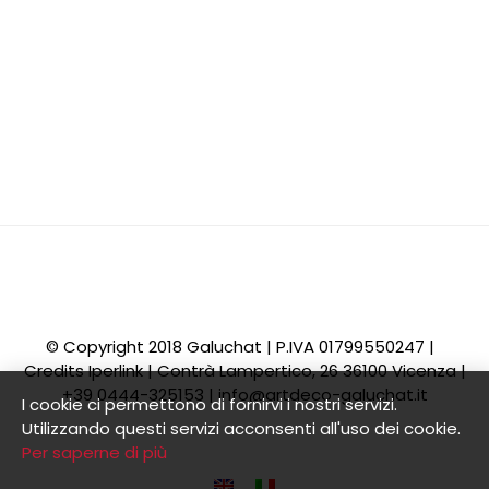
© Copyright 2018 Galuchat | P.IVA 01799550247 |
Credits
Iperlink
| Contrà Lampertico, 26 36100 Vicenza |
+39 0444-325153 |
info@artdeco-galuchat.it
I cookie ci permettono di fornirvi i nostri servizi.
Utilizzando questi servizi acconsenti all'uso dei cookie.
Per saperne di più