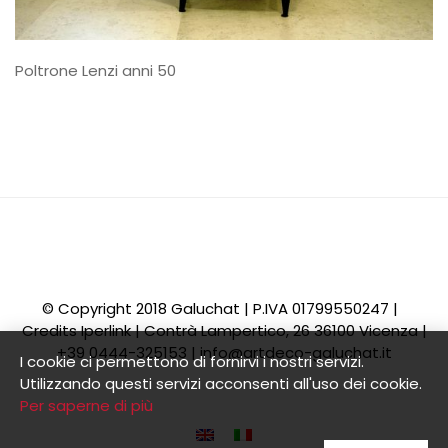
Poltrone Lenzi anni 50
© Copyright 2018 Galuchat | P.IVA 01799550247 |
Credits
Iperlink
| Contrà Lampertico, 26 36100 Vicenza |
+39 0444-325153 |
info@artdeco-galuchat.it
I cookie ci permettono di fornirvi i nostri servizi.
Utilizzando questi servizi acconsenti all'uso dei cookie.
Per saperne di più