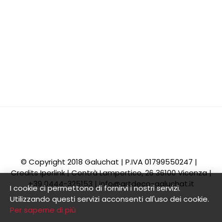
© Copyright 2018 Galuchat | P.IVA 01799550247 |
Credits
Iperlink
| Contrà Lampertico, 26 36100 Vicenza |
+39 0444-325153 |
info@artdeco-galuchat.it
I cookie ci permettono di fornirvi i nostri servizi.
Utilizzando questi servizi acconsenti all'uso dei cookie.
Per saperne di più