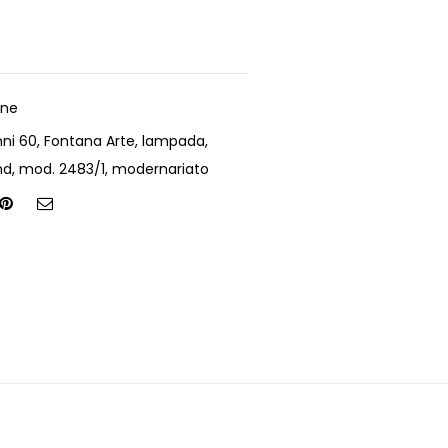
one
ni 60
,
Fontana Arte
,
lampada
,
nd
,
mod. 2483/1
,
modernariato