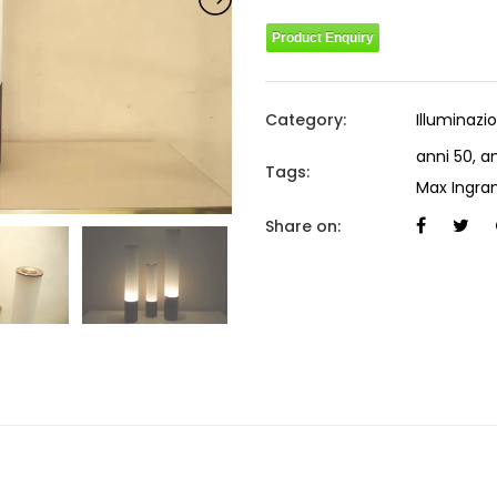
Product Enquiry
Category:
Illuminazi
anni 50
,
an
Tags:
Max Ingra
Share on: