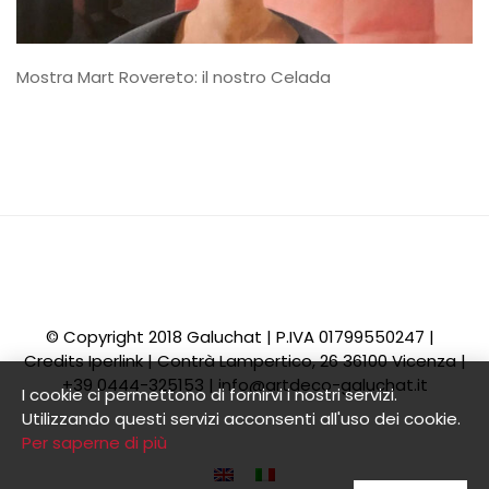
Mostra Mart Rovereto: il nostro Celada
© Copyright 2018 Galuchat | P.IVA 01799550247 |
Credits
Iperlink
| Contrà Lampertico, 26 36100 Vicenza |
+39 0444-325153 |
info@artdeco-galuchat.it
I cookie ci permettono di fornirvi i nostri servizi.
Utilizzando questi servizi acconsenti all'uso dei cookie.
Per saperne di più