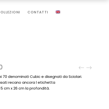
OLLEZIONI
CONTATTI
0
i 70 denominati Cubic e disegnati da Sciolari.
usati recano ancora l etichetta
45 cm x 26 cm la profondità.