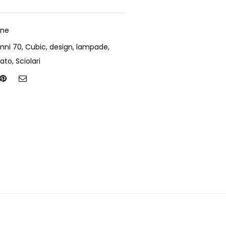
one
nni 70
,
Cubic
,
design
,
lampade
,
ato
,
Sciolari